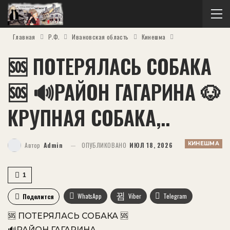
Главная
Р.Ф.
Ивановская область
Кинешма
🆘 ПОТЕРЯЛАСЬ СОБАКА
🆘 🔊РАЙОН ГАГАРИНА 🐶
КРУПНАЯ СОБАКА,..
КИНЕШМА
Автор
Admin
ОПУБЛИКОВАНО
ИЮЛ 18, 2026
1
WhatsApp
Viber
Telegram
Поделится
🆘 ПОТЕРЯЛАСЬ СОБАКА 🆘
VK
OK.ru
🔊РАЙОН ГАГАРИНА