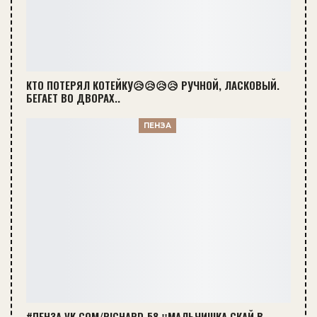
КТО ПОТЕРЯЛ КОТЕЙКУ😥😥😥😥 РУЧНОЙ, ЛАСКОВЫЙ.
БЕГАЕТ ВО ДВОРАХ..
ПЕНЗА
#ПЕНЗА VK.COM/RICHARD_58 ‼️МАЛЬЧИШКА СКАЙ В