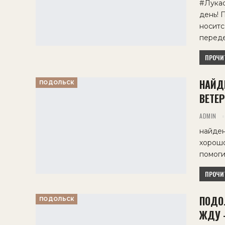
#Лукас
день! 
носитс
переде
ПРОЧИТ
НАЙД
ПОДОЛЬСК
ВЕТЕР
ADMIN
найден
хорошо
помоги
ПРОЧИТ
ПОДОЛ
ПОДОЛЬСК
ЖДУ 