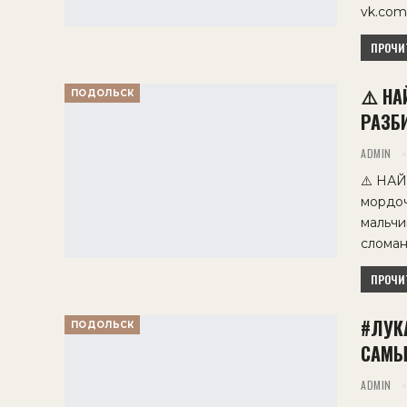
vk.com
ПРОЧИТ
⚠️ НА
ПОДОЛЬСК
РАЗБИ
ADMIN
⚠️ НАЙ
мордоч
мальчи
сломан
ПРОЧИТ
#ЛУК
ПОДОЛЬСК
САМЫ
ADMIN