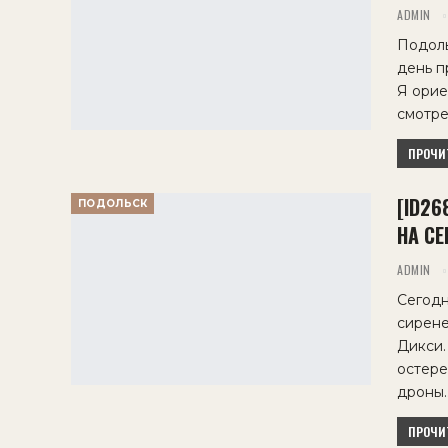
ADMIN
Подоль
день п
Я орие
смотре
ПРОЧИТ
[ID2
ПОДОЛЬСК
НА СЕ
ADMIN
Сегодн
сирене
Дикси.
остере
дроны
ПРОЧИТ