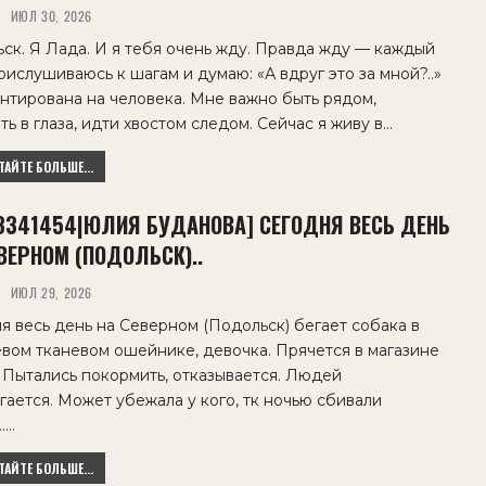
ИЮЛ 30, 2026
ск. Я Лада. И я тебя очень жду. Правда жду — каждый
рислушиваюсь к шагам и думаю: «А вдруг это за мной?..»
нтирована на человека. Мне важно быть рядом,
ть в глаза, идти хвостом следом. Сейчас я живу в…
АЙТЕ БОЛЬШЕ...
68341454|ЮЛИЯ БУДАНОВА] СЕГОДНЯ ВЕСЬ ДЕНЬ
ВЕРНОМ (ПОДОЛЬСК)..
ИЮЛ 29, 2026
я весь день на Северном (Подольск) бегает собака в
вом тканевом ошейнике, девочка. Прячется в магазине
 Пытались покормить, отказывается. Людей
гается. Может убежала у кого, тк ночью сбивали
……
АЙТЕ БОЛЬШЕ...