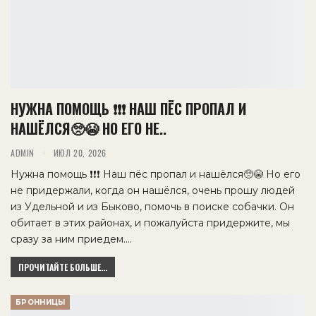
НУЖНА ПОМОЩЬ ❗❗❗ НАШ ПЁС ПРОПАЛ И
НАШЁЛСЯ🥺😭 НО ЕГО НЕ..
ADMIN
ИЮЛ 20, 2026
Нужна помощь ❗❗❗ Наш пёс пропал и нашёлся🥺😭 Но его
не придержали, когда он нашёлся, очень прошу людей
из Удельной и из Быково, помочь в поиске собачки. Он
обитает в этих районах, и пожалуйста придержите, мы
сразу за ним приедем.…
ПРОЧИТАЙТЕ БОЛЬШЕ...
БРОННИЦЫ