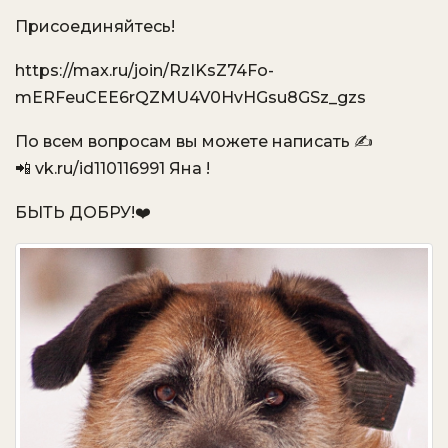
Присоединяйтесь!
https://max.ru/join/RzIKsZ74Fo-
mERFeuCEE6rQZMU4V0HvHGsu8GSz_gzs
По всем вопросам вы можете написать ✍️
📲 vk.ru/id110116991 Яна !
БЫТЬ ДОБРУ!❤️