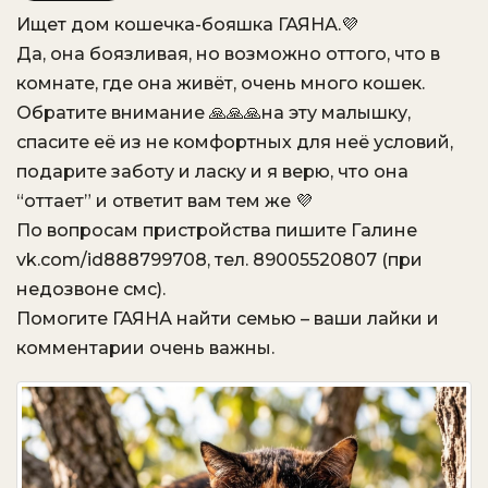
Ищет дом кошечка-бояшка ГАЯНА.💜
VK
OK.ru
Да, она боязливая, но возможно оттого, что в
комнате, где она живёт, очень много кошек.
Обратите внимание 🙏🙏🙏на эту малышку,
спасите её из не комфортных для неё условий,
подарите заботу и ласку и я верю, что она
“оттает” и ответит вам тем же 💜
По вопросам пристройства пишите Галине
vk.com/id888799708, тел. 89005520807 (при
недозвоне смс).
Помогите ГАЯНА найти семью – ваши лайки и
комментарии очень важны.