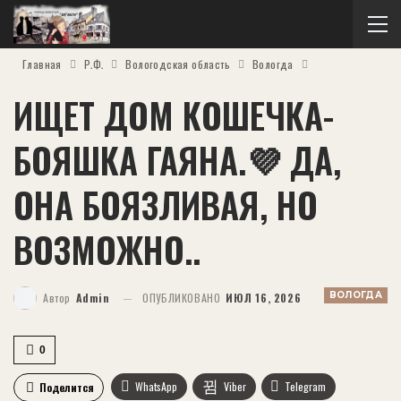
Главная
Р.Ф.
Вологодская область
Вологда
ИЩЕТ ДОМ КОШЕЧКА-
БОЯШКА ГАЯНА.💜 ДА,
ОНА БОЯЗЛИВАЯ, НО
ВОЗМОЖНО..
ВОЛОГДА
Автор
Admin
ОПУБЛИКОВАНО
ИЮЛ 16, 2026
0
WhatsApp
Viber
Telegram
Поделится