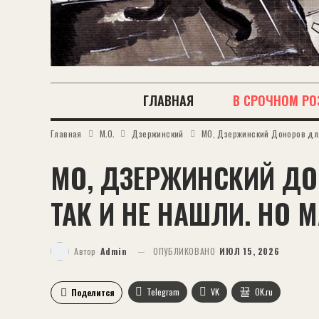
ГЛАВНАЯ
В СРОЧНОМ РО
Главная
М.О.
Дзержинский
МО, Дзержинский Доноров для
МО, ДЗЕРЖИНСКИЙ Д
ТАК И НЕ НАШЛИ. НО 
Автор
Admin
ОПУБЛИКОВАНО
ИЮЛ 15, 2026
Telegram
VK
OK.ru
Поделится