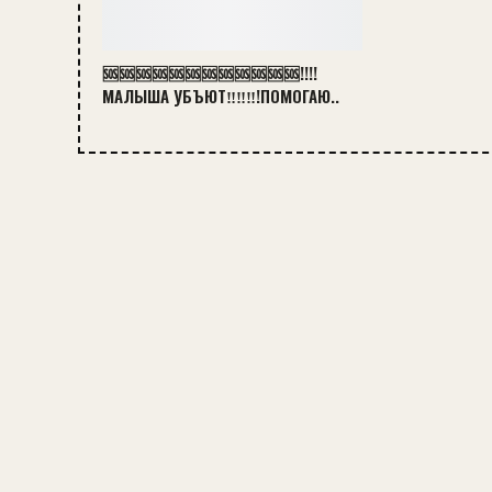
🆘🆘🆘🆘🆘🆘🆘🆘🆘🆘🆘🆘!!!!
МАЛЫША УБЪЮТ‼️‼️‼️!ПОМОГАЮ..