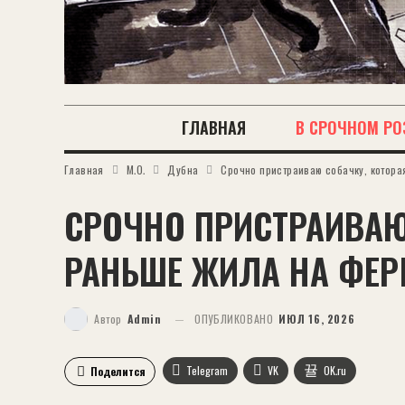
ГЛАВНАЯ
В СРОЧНОМ РО
Главная
М.О.
Дубна
Срочно пристраиваю собачку, которая
СРОЧНО ПРИСТРАИВАЮ
РАНЬШЕ ЖИЛА НА ФЕРМ
Автор
Admin
ОПУБЛИКОВАНО
ИЮЛ 16, 2026
Telegram
VK
OK.ru
Поделится