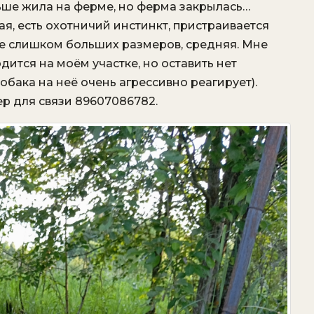
ьше жила на ферме, но ферма закрылась…
ая, есть охотничий инстинкт, пристраивается
не слишком больших размеров, средняя. Мне
одится на моём участке, но оставить нет
бака на неё очень агрессивно реагирует).
р для связи 89607086782.