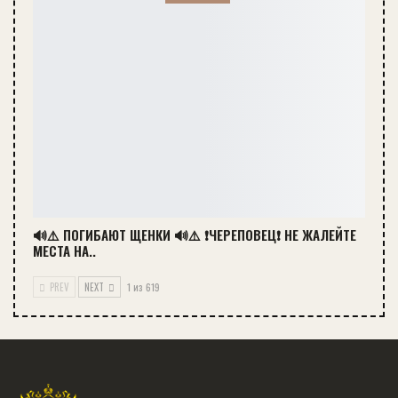
🔊⚠️ ПОГИБАЮТ ЩЕНКИ 🔊⚠️ ❗ЧЕРЕПОВЕЦ❗ НЕ ЖАЛЕЙТЕ
МЕСТА НА..
PREV
NEXT
1 из 619