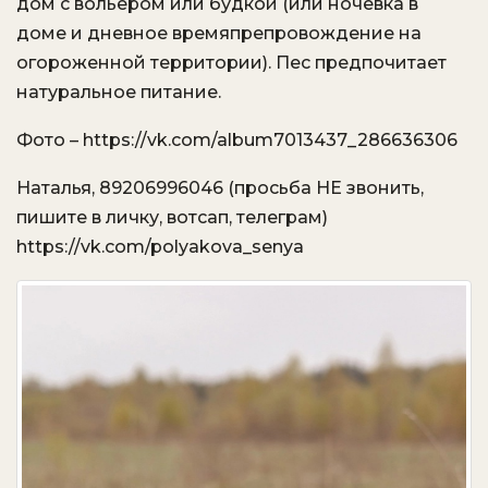
дом с вольером или будкой (или ночевка в
доме и дневное времяпрепровождение на
огороженной территории). Пес предпочитает
натуральное питание.
Фото – https://vk.com/album7013437_286636306
Наталья, 89206996046 (просьба НЕ звонить,
пишите в личку, вотсап, телеграм)
https://vk.com/polyakova_senya