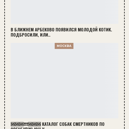
В БЛИЖНЕМ АРБЕКОВО ПОЯВИЛСЯ МОЛОДОЙ КОТИК.
ПОДБРОСИЛИ, ИЛИ..
МОСКВА
🆘🆘🆘❗❗❗🆘🆘🆘 КАТАЛОГ СОБАК СМЕРТНИКОВ ПО
ОРЕНБУРЖЬЮ!!! У..