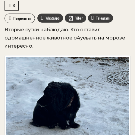
0
WhatsApp
Viber
Telegram
Поделится
Вторые сутки наблюдаю. Кто оставил
VK
OK.ru
одомашненное животное о4уевать на морозе
интересно.