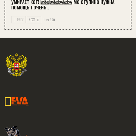
УМИРАЕТ КОТ! 🆘🆘🆘🆘🆘🆘🆘 МО СТУПИНО НУЖНА
ПОМОЩЬ ❗ ОЧЕНЬ..
PREV
NEXT
1 из 620