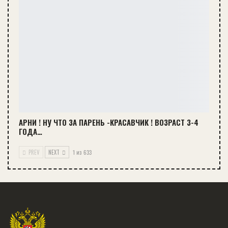
АРНИ ! НУ ЧТО ЗА ПАРЕНЬ -КРАСАВЧИК ! ВОЗРАСТ 3-4
ГОДА…
PREV
NEXT
1 из 633