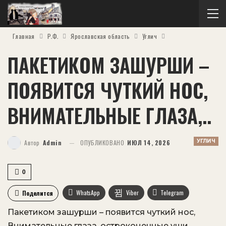
Главная
Р.Ф.
Ярославская область
Углич
ПАКЕТИКОМ ЗАШУРШИ –
ПОЯВИТСЯ ЧУТКИЙ НОС,
ВНИМАТЕЛЬНЫЕ ГЛАЗА,..
УГЛИЧ
Автор
Admin
ОПУБЛИКОВАНО
ИЮЛ 14, 2026
0
WhatsApp
Viber
Telegram
Поделится
Пакетиком зашурши – появится чуткий нос,
VK
OK.ru
Внимательные глаза, остроконечные уши.