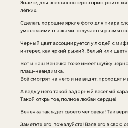
Знаете, для всех волонтеров пристроить хво
лёгких.
Сделать хорошие яркие фото для пиара сл
умненькими глазками получается размытое 
Черный цвет ассоциируется у людей с мифа
интерес, как яркий рыжий, белый или цветн
Вот и наш Венечка тоже имеет шубку черног
плащ–невидимка.
Всё смотрят на него и не видят, проходят м
А ведь у него такой задорный веселый хара
Такой открытое, полное любви сердце!
Венечка так ждет своего человека! Так верит
Заметьте его, пожалуйста! Взяв его в свою