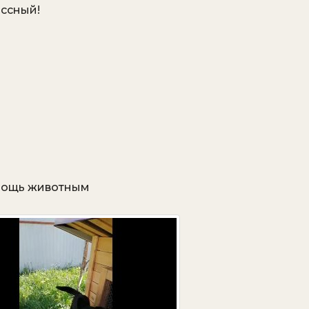
ассный!
омощь животным